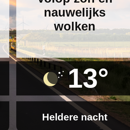
nauwelijks
wolken
13°
n
Heldere nacht