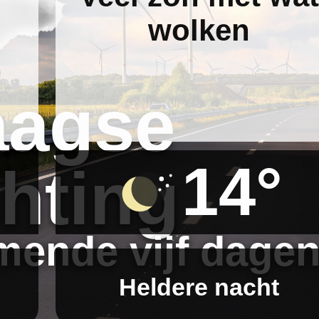
wolken
aagse
14°
hting
ende vijf dage
Heldere nacht