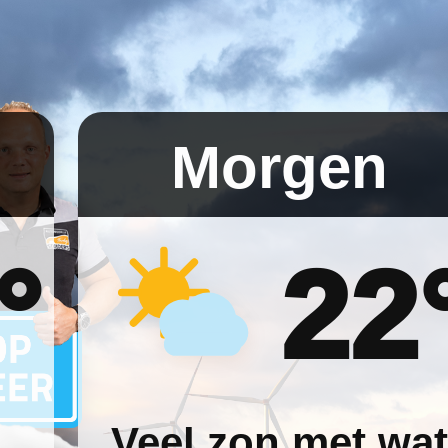
Morgen
°
22
Veel zon met wat