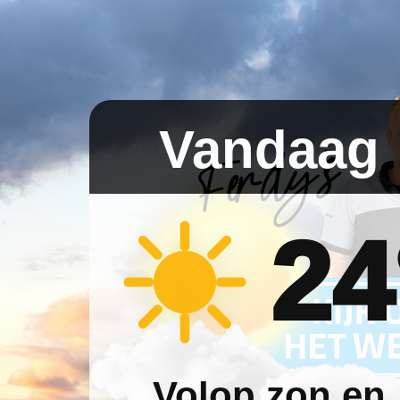
Vandaag
24
Volop zon en