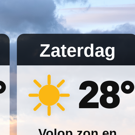
Zaterdag
°
28°
Volop zon en