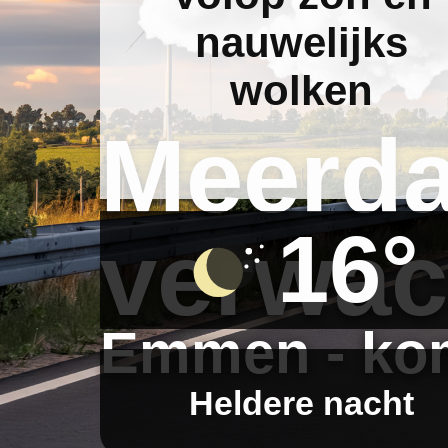
nauwelijks
wolken
Meerd
16°
verwac
Emmen - kom
Heldere nacht