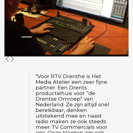
1
2
3
4
5
6
7
8
10
11
12
"Voor RTV Drenthe is Het
Media Atelier een zeer fijne
partner. Een Drents
productiehuis voor “de
Drentse Omroep” van
Nederland. Ze zijn altijd snel
bereikbaar, denken
uitstekend mee en naast
radio maken ze ook steeds
meer TV Commercials voor
ons. Onze klanten zijn ook