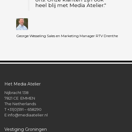
heel blij met Media Atelier."
George Wesseling Sales en Marketing Manager RTV Drenthe
Ma
Het Media Atelier
Nijbracht 138
7821 CE EMMEN
The Netherlands
T +31(0)591 – 658290
E
info@mediaatelier.nl
Vestiging Groningen