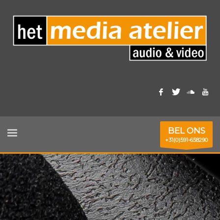
BEL ONS
+31(0)591-658290