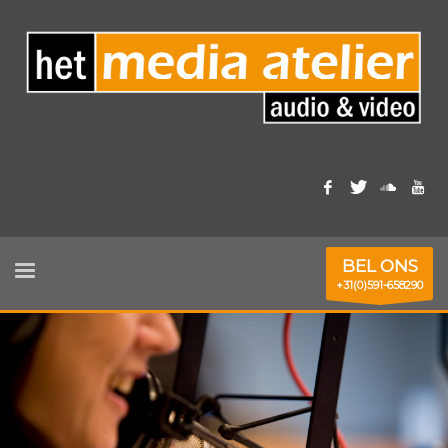
BEL ONS
+31(0)591-658290