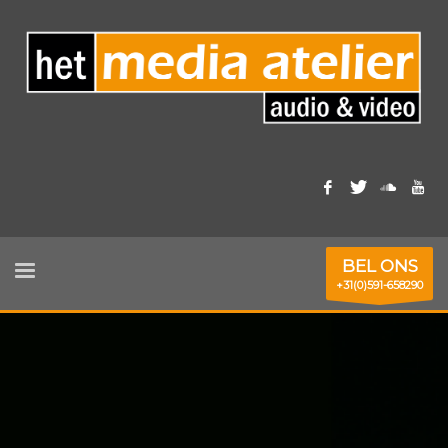
BEL ONS
+31(0)591-658290