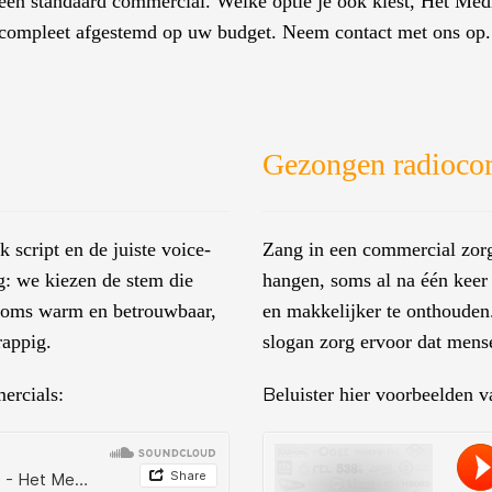
een standaard commercial. Welke optie je ook kiest, Het Media
compleet afgestemd op uw budget. Neem contact met ons op.
Gezongen radioco
 script en de juiste voice-
Zang in een commercial zorg
: we kiezen de stem die
hangen, soms al na één keer 
 Soms warm en betrouwbaar,
en makkelijker te onthouden
rappig.
slogan zorg ervoor dat men
ercials:
eluister hier voorbeelden
B