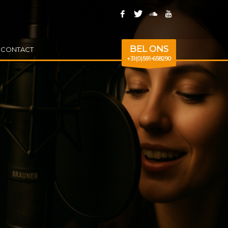
BEL ONS
CONTACT
+31(0)591-658290