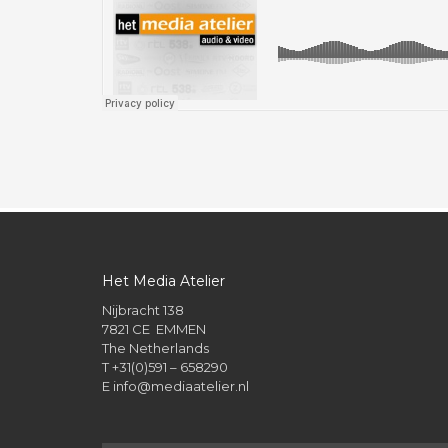
Het Media Atelier
Nijbracht 138
7821 CE EMMEN
The Netherlands
T +31(0)591 – 658290
E
info@mediaatelier.nl