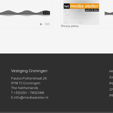
Vestiging Groningen
H
R
Paulus Potterstraat 26
9718 TJ Groningen
P
The Netherlands
O
T +31(0)50 – 7852388
P
E
info@mediaatelier.nl