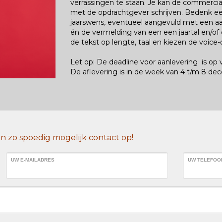
verrassingen te staan. Je kan de commercia
met de opdrachtgever
schrijven.
Bedenk een
jaarswens,
eventueel aangevuld
met een aan
én de vermelding van een een jaartal en/of
de tekst op lengte,
taal
en kiezen de
voice-
Let
op: De
deadline
voor
aanlevering
is op v
De
aflevering is in de week van 4 t/m 8 de
 zo spoedig mogelijk contact op!
UW E-MAILADRES
UW TELEFO