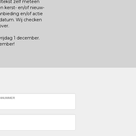
ltekst zelf meteen
 kerst- en/of nieuw-
bieding en/of actie
 datum. Wij checken
over.
rijdag 1
december.
cember!
ONNUMMER