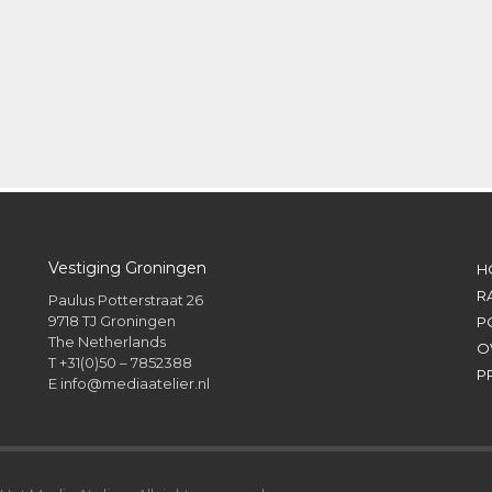
Vestiging Groningen
H
R
Paulus Potterstraat 26
9718 TJ Groningen
P
The Netherlands
O
T +31(0)50 – 7852388
P
E
info@mediaatelier.nl