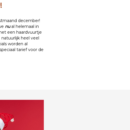
!
erstmaand december!
 we
nu
al helemaal in
 met een haardvuurtje
atuurlijk heel veel
als worden al
peciaal tarief voor de