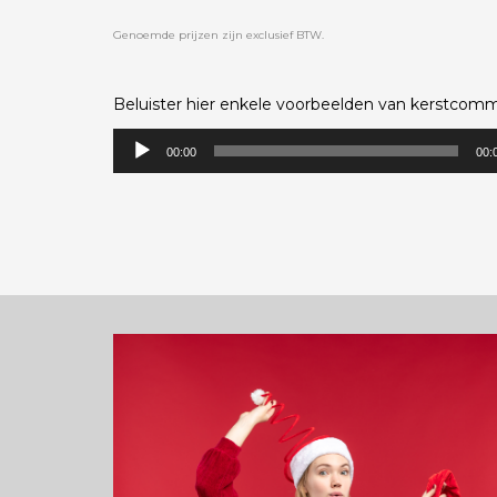
Genoemde prijzen zijn exclusief BTW.
Beluister hier enkele voorbeelden van kerstcommer
Audiospeler
00:00
00: