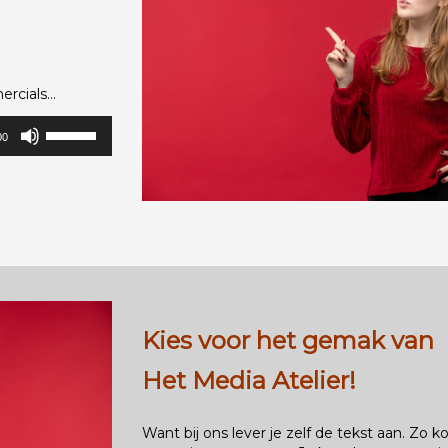
cials...
Gebruik
00
Omhoog/Omlaag
pijltoetsen
om
het
volume
te
verhogen
of
te
verlagen.
Kies voor het gemak van
Het Media Atelier!
Want bij ons lever je zelf de tekst aan. Zo k