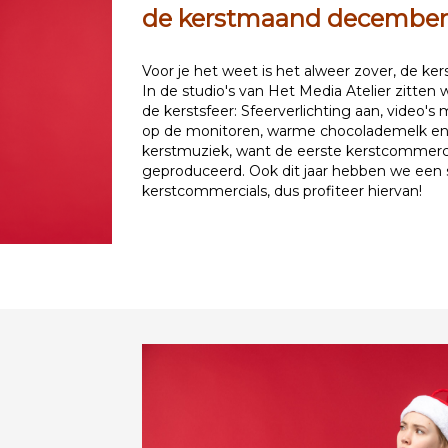
de kerstmaand december
Voor je het weet is het alweer zover, de k
In de studio's van Het Media Atelier zitten
de kerstsfeer:
S
feerverlichting aan, video's
op de monitoren, warme chocolademelk en n
kerstmuziek, want de eerste kerstcommerci
geproduceerd. Ook dit jaar he
bben we
een s
kerstcommercials, dus profiteer hiervan!