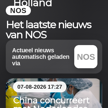
Holland
NOS
Even
Het laatste nieuws
de
handen
van NOS
buiten
het
Actueel nieuws
bootje
NOS
automatisch geladen
had
via
ernstige
gevolgen
voor
een
07-08-2026 17:27
bezoeker
China concurreert
van
pretpark