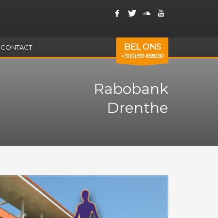
BEL ONS
CONTACT
+31(0)591-658290
Rabobank
Drenthe