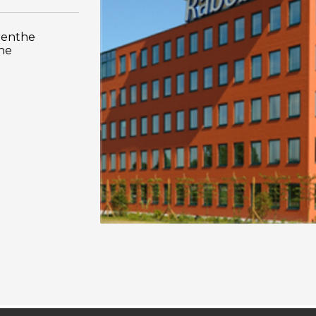
renthe
che