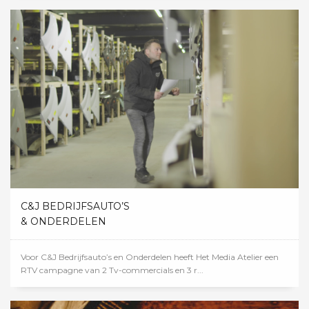
C&J BEDRIJFSAUTO’S
& ONDERDELEN
Voor C&J Bedrijfsauto’s en Onderdelen heeft Het Media Atelier een
RTV campagne van 2 Tv-commercials en 3 r...