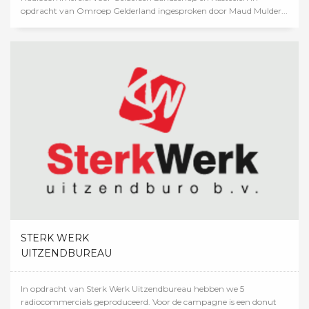
opdracht van Omroep Gelderland ingesproken door Maud Mulder...
STERK WERK
UITZENDBUREAU
In opdracht van Sterk Werk Uitzendbureau hebben we 5
radiocommercials geproduceerd. Voor de campagne is een donut